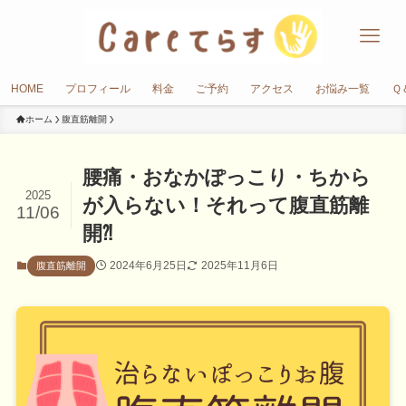
HOME
プロフィール
料金
ご予約
アクセス
お悩み一覧
Ｑ
ホーム
腹直筋離開
腰痛・おなかぽっこり・ちから
2025
が入らない！それって腹直筋離
11/06
開⁈
2024年6月25日
2025年11月6日
腹直筋離開