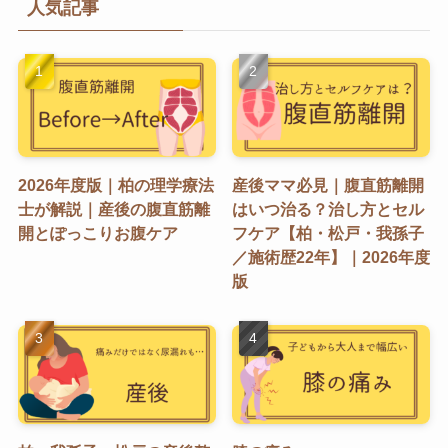
人気記事
2026年度版｜柏の理学療法
産後ママ必見｜腹直筋離開
士が解説｜産後の腹直筋離
はいつ治る？治し方とセル
開とぽっこりお腹ケア
フケア【柏・松戸・我孫子
／施術歴22年】｜2026年度
版