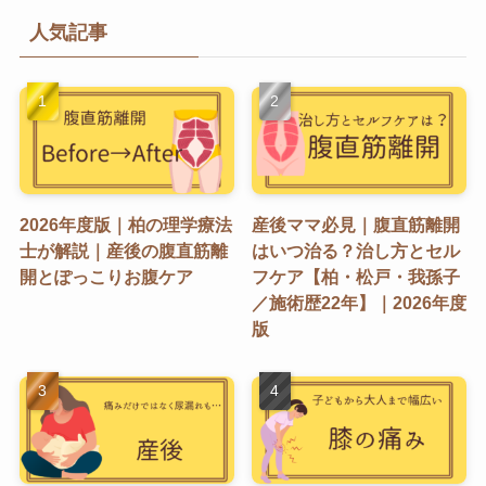
人気記事
2026年度版｜柏の理学療法
産後ママ必見｜腹直筋離開
士が解説｜産後の腹直筋離
はいつ治る？治し方とセル
開とぽっこりお腹ケア
フケア【柏・松戸・我孫子
／施術歴22年】｜2026年度
版