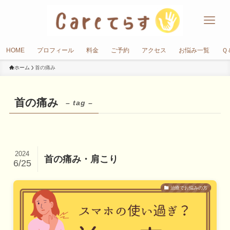
HOME
プロフィール
料金
ご予約
アクセス
お悩み一覧
Ｑ
ホーム
首の痛み
首の痛み
– tag –
2024
首の痛み・肩こり
6/25
治療でお悩みの方